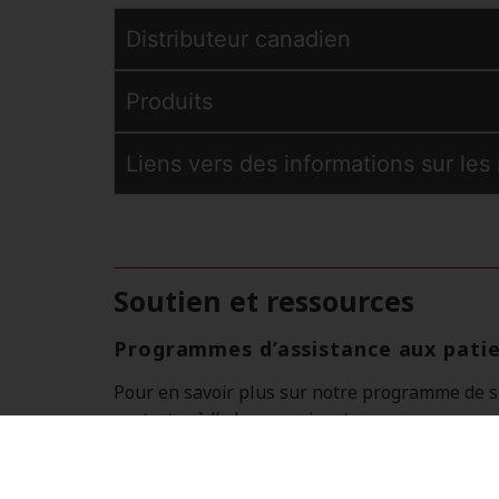
Distributeur canadien
Produits
Liens vers des informations sur les
Soutien et ressources
Programmes d’assistance aux pati
Pour en savoir plus sur notre programme de s
contacter à l’adresse suivante :
Téléphone : 1-833-831-2068