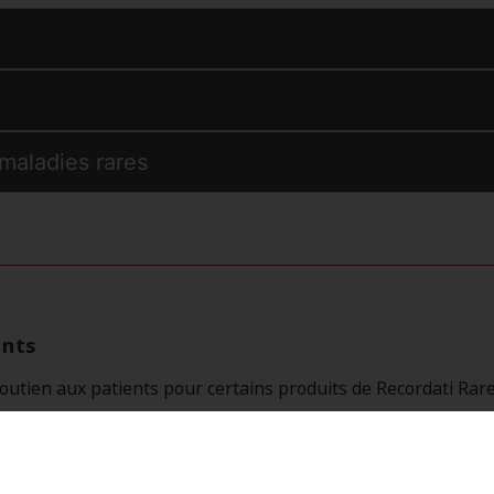
 maladies rares
ents
outien aux patients pour certains produits de Recordati Ra