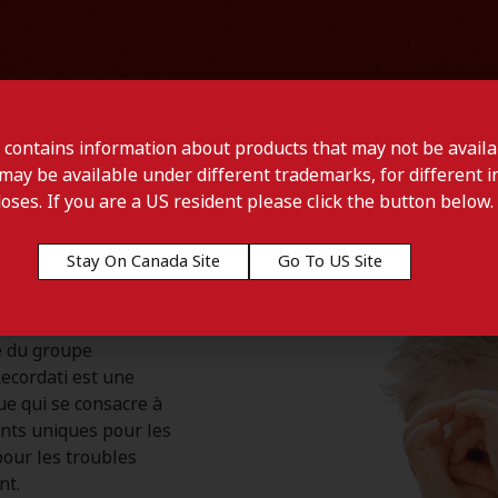
 contains information about products that may not be availab
may be available under different trademarks, for different in
doses. If you are a US resident please click the button below.
Stay On Canada Site
Go To US Site
ie du groupe
Recordati est une
e qui se consacre à
nts uniques pour les
our les troubles
nt.