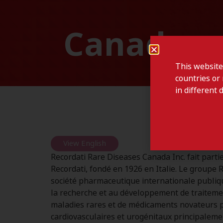
Canada
This website
countries or 
in different 
View English
Recordati Rare Diseases Canada Inc. fait part
Recordati, fondé en 1926 en Italie. Le groupe 
société pharmaceutique internationale publiqu
la recherche et au développement de traiteme
maladies rares et de médicaments novateurs p
cardiovasculaires et urogénitaux principaleme